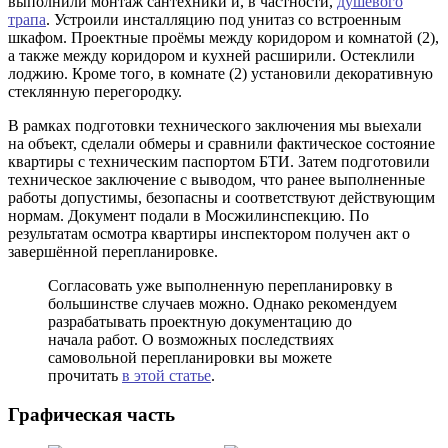
выполнили монтаж сантехники и, в частности,
душевого
трапа
. Устроили инсталляцию под унитаз со встроенным
шкафом. Проектные проёмы между коридором и комнатой (2),
а также между коридором и кухней расширили. Остеклили
лоджию. Кроме того, в комнате (2) установили декоративную
стеклянную перегородку.
В рамках подготовки технического заключения мы выехали
на объект, сделали обмеры и сравнили фактическое состояние
квартиры с техническим паспортом БТИ. Затем подготовили
техническое заключение с выводом, что ранее выполненные
работы допустимы, безопасны и соответствуют действующим
нормам. Документ подали в Мосжилинспекцию. По
результатам осмотра квартиры инспектором получен акт о
завершённой перепланировке.
Согласовать уже выполненную перепланировку в
большинстве случаев можно. Однако рекомендуем
разрабатывать проектную документацию до
начала работ. О возможных последствиях
самовольной перепланировки вы можете
прочитать
в этой статье
.
Графическая часть