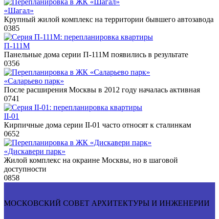
«Шагал»
Крупный жилой комплекс на территории бывшего автозавода
0
385
П-111М
Панельные дома серии П-111М появились в результате
0
356
«Саларьево парк»
После расширения Москвы в 2012 году началась активная
0
741
II-01
Кирпичные дома серии II-01 часто относят к сталинкам
0
652
«Дискавери парк»
Жилой комплекс на окраине Москвы, но в шаговой
доступности
0
858
МОСКОВСКИЙ СОВЕТ АРХИТЕКТУРЫ И ИНЖЕНЕРИИ