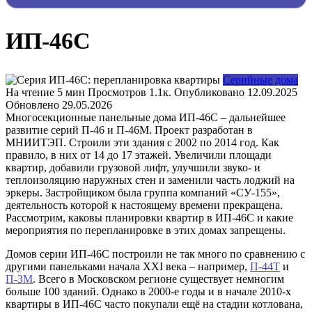
ИП-46С
Серийные дома
На чтение
5 мин
Просмотров
1.1к.
Опубликовано
12.09.2025
Обновлено
29.05.2026
Многосекционные панельные дома ИП-46С – дальнейшее
развитие серий П-46 и П-46М. Проект разработан в
МНИИТЭП. Строили эти здания с 2002 по 2014 год. Как
правило, в них от 14 до 17 этажей. Увеличили площади
квартир, добавили грузовой лифт, улучшили звуко- и
теплоизоляцию наружных стен и заменили часть лоджий на
эркеры. Застройщиком была группа компаний «СУ-155»,
деятельность которой к настоящему времени прекращена.
Рассмотрим, каковы планировки квартир в ИП-46С и какие
мероприятия по перепланировке в этих домах запрещены.
Домов серии ИП-46С построили не так много по сравнению с
другими панельками начала XXI века – например,
П-44Т
и
П-3М
. Всего в Московском регионе существует немногим
больше 100 зданий. Однако в 2000-е годы и в начале 2010-х
квартиры в ИП-46С часто покупали ещё на стадии котлована,