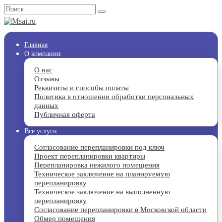
Перейти
Search
к
for:
содержанию
Главная
О компании
О нас
Отзывы
Реквизиты и способы оплаты
Политика в отношении обработки персональных
данных
Публичная оферта
Все услуги
Согласование перепланировки под ключ
Проект перепланировки квартиры
Перепланировка нежилого помещения
Техническое заключение на планируемую
перепланировку
Техническое заключение на выполненную
перепланировку
Согласование перепланировки в Московской области
Обмер помещения