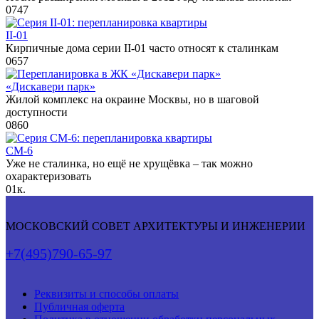
0
747
II-01
Кирпичные дома серии II-01 часто относят к сталинкам
0
657
«Дискавери парк»
Жилой комплекс на окраине Москвы, но в шаговой
доступности
0
860
СМ-6
Уже не сталинка, но ещё не хрущёвка – так можно
охарактеризовать
0
1к.
МОСКОВСКИЙ СОВЕТ АРХИТЕКТУРЫ И ИНЖЕНЕРИИ
+7(495)790-65-97
Реквизиты и способы оплаты
Публичная оферта