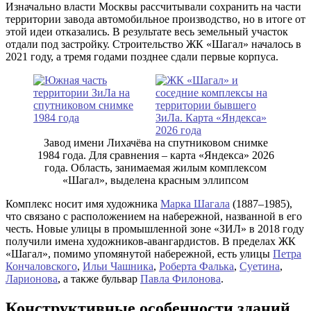
Изначально власти Москвы рассчитывали сохранить на части
территории завода автомобильное производство, но в итоге от
этой идеи отказались. В результате весь земельный участок
отдали под застройку. Строительство ЖК «Шагал» началось в
2021 году, а тремя годами позднее сдали первые корпуса.
Завод имени Лихачёва на спутниковом снимке
1984 года. Для сравнения – карта «Яндекса» 2026
года. Область, занимаемая жилым комплексом
«Шагал», выделена красным эллипсом
Комплекс носит имя художника
Марка Шагала
(1887–1985),
что связано с расположением на набережной, названной в его
честь. Новые улицы в промышленной зоне «ЗИЛ» в 2018 году
получили имена художников-авангардистов. В пределах ЖК
«Шагал», помимо упомянутой набережной, есть улицы
Петра
Кончаловского
,
Ильи Чашника
,
Роберта Фалька
,
Суетина
,
Ларионова
, а также бульвар
Павла Филонова
.
Конструктивные особенности зданий,