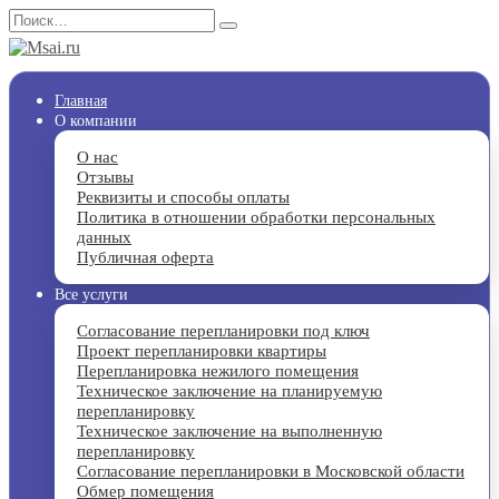
Перейти
Search
к
for:
содержанию
Главная
О компании
О нас
Отзывы
Реквизиты и способы оплаты
Политика в отношении обработки персональных
данных
Публичная оферта
Все услуги
Согласование перепланировки под ключ
Проект перепланировки квартиры
Перепланировка нежилого помещения
Техническое заключение на планируемую
перепланировку
Техническое заключение на выполненную
перепланировку
Согласование перепланировки в Московской области
Обмер помещения