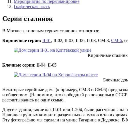
Мероприятия по перепланировке
Графическая часть
Серии сталинок
В Москве к типовым сериям сталинок относятся:
Кирпичные серии:
II-01
, II-02, II-03, II-06, II-08, СМ-3,
СМ-6
, с
Кирпичные сталинки
Блочные серии:
II-04, II-05
Блочные дом
Некоторые серийные дома (к примеру, СМ-3 и СМ-6) предназна
и обществом. (Напомним, что свободный рынок жилья в СССР о
рассчитывались на одну семью.
Другие здания, такие как II-01 или 1-204, были рассчитаны на
Наличие крупных комнат и раздельных санузлов в таких дома
Эту фотографию мы сделали на улице Гагарина в Дедовске. В М