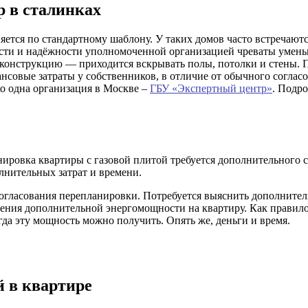
р в сталинках
яется по стандартному шаблону. У таких домов часто встречаю
ости и надёжности уполномоченной организацией чреваты умен
 в конструкцию — приходится вскрывать полы, потолки и стены. 
нсовые затраты у собственников, в отличие от обычного согла
о одна организация в Москве –
ГБУ «Экспертный центр»
. Подр
ировка квартиры с газовой плитой требуется дополнительного с
лнительных затрат и времени.
огласования перепланировки. Потребуется выяснить дополнител
ения дополнительной энергомощности на квартиру. Как правило, 
гда эту мощность можно получить. Опять же, деньги и время.
 в квартире