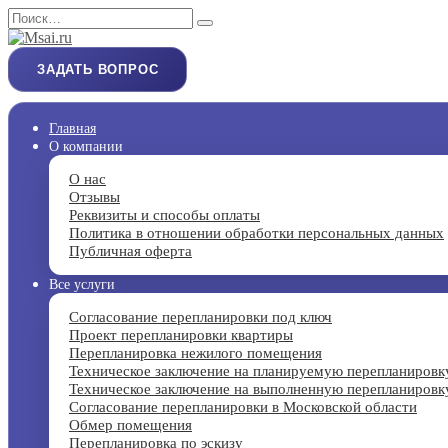
Перейти
Search
к
for:
содержанию
ЗАДАТЬ ВОПРОС
Главная
О компании
О нас
Отзывы
Реквизиты и способы оплаты
Политика в отношении обработки персональных данных
Публичная оферта
Все услуги
Согласование перепланировки под ключ
Проект перепланировки квартиры
Перепланировка нежилого помещения
Техническое заключение на планируемую перепланировк
Техническое заключение на выполненную перепланировк
Согласование перепланировки в Московской области
Обмер помещения
Перепланировка по эскизу