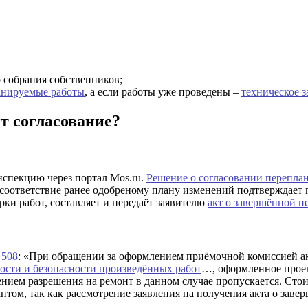
 собрания собственников;
ланируемые работы
, а если работы уже проведены –
техническое 
т согласование?
спекцию через портал Mos.ru.
Решение о согласовании перепла
 соответствие ранее одобреному плану изменений подтверждает
ки работ, составляет и передаёт заявителю
акт о завершённой п
 508
: «При обращении за оформлением приёмочной комиссией а
ости и безопасности произведённых работ
…, оформленное прое
чением разрешения на ремонт в данном случае пропускается. Сто
нтом, так как рассмотрение заявления на получения акта о за