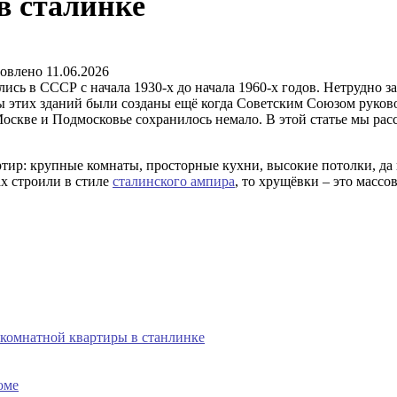
в сталинке
овлено
11.06.2026
ись в СССР с начала 1930-х до начала 1960-х годов. Нетрудно з
 этих зданий были созданы ещё когда Советским Союзом руков
Москве и Подмосковье сохранилось немало. В этой статье мы ра
ртир: крупные комнаты, просторные кухни, высокие потолки, д
ах строили в стиле
сталинского ампира
, то хрущёвки – это массо
комнатной квартиры в станлинке
оме