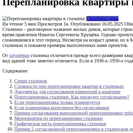
Перепланировка квартиры 
Серийные дома
На чтение
5 мин
Просмотров
1к.
Опубликовано
16.05.2025
Обн
Сталинки – разговорное название жилых домов, которые строил
время правления Никиты Сергеевича Хрущёва. Однако проекты
сложившимся в этот период. Несмотря на возраст домов, их в 
сталинках и покажем примеры выполненных нами проектов.
От
хрущёвки
сталинка отличается прежде всего размерами ква
вид зданий тоже заметно отличается. Если в 1930-х–1950-х год
Содержание
Серии сталинок
Сложности при перепланировке квартир в сталинках
Документы для согласования изменений в квартире
Перепланировка сталинки. Как проходит согласование?
Если перепланировка только планируется
Если планировка выполнена без согласования
Пример согласования выполненной перепланировки трёх
Мероприятия по перепланировке сталинки
Графическая часть перепланировка сталинки
Пример 2 согласованной перепланировки в сталинском д