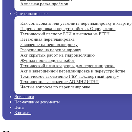
Алмазная резка проёмов
О перепланировке
Как согласовать или узаконить перепланировку в квартир
Перепланировка и переустройство. Определение
Технический паспорт БТИ и выписка из ЕГРН
Незаконная перепланировка
Заявление на перепланировку
Разрешение на перепланировку
Акт скрытых работ на гидроизоляцию
Журнал производства работ
Технический план квартиры для перепланировки
Акт о завершённой перепланировке и переустройстве
Техническое заключение ГБУ «Экспертный центр»
Техническое заключение АО МНИИТЭП
Частые вопросы по перепланировке
Все записи
Нормативные документы
Цены
Контакты