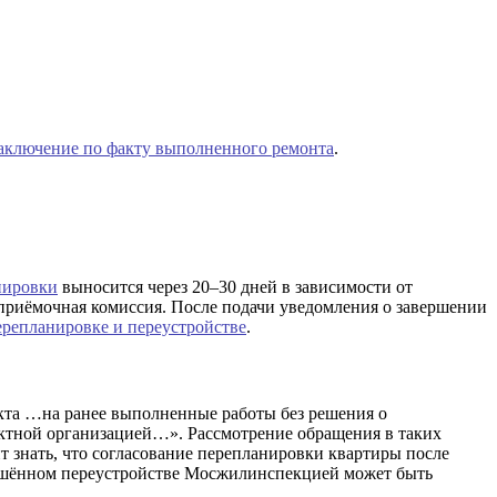
заключение по факту выполненного ремонта
.
нировки
выносится через 20–30 дней в зависимости от
 приёмочная комиссия. После подачи уведомления о завершении
ерепланировке и переустройстве
.
кта …на ранее выполненные работы без решения о
ктной организацией…». Рассмотрение обращения в таких
ит знать, что согласование перепланировки квартиры после
вершённом переустройстве Мосжилинспекцией может быть