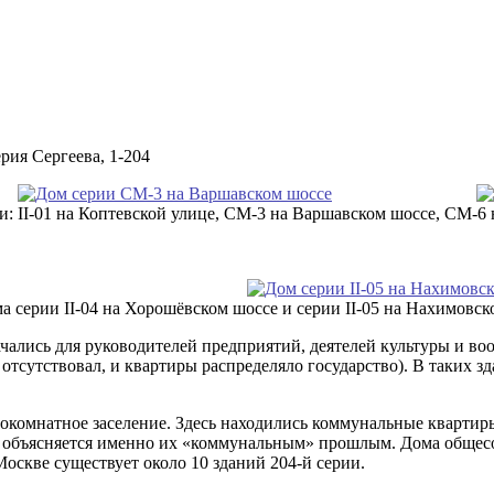
ерия Сергеева, 1-204
: II-01 на Коптевской улице, СМ-3 на Варшавском шоссе, СМ-6
а серии II-04 на Хорошёвском шоссе и серии II-05 на Нахимовск
чались для руководителей предприятий, деятелей культуры и в
тсутствовал, и квартиры распределяло государство). В таких з
 покомнатное заселение. Здесь находились коммунальные квартир
х объясняется именно их «коммунальным» прошлым. Дома общесо
оскве существует около 10 зданий 204-й серии.