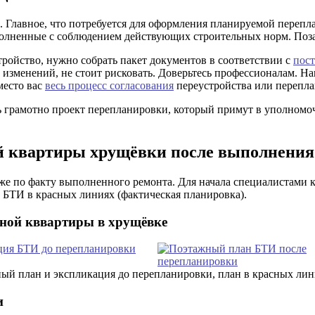
. Главное, что потребуется для оформления планируемой переп
олненные с соблюдением действующих строительных норм. Позаб
тройство, нужно собрать пакет документов в соответствии с
пос
и изменений, не стоит рисковать. Доверьтесь профессионалам.
место вас
весь процесс согласования
переустройства или перепла
 грамотно проект перепланировки, который примут в уполномоч
й квартиры хрущёвки после выполнения
же по факту выполненного ремонта. Для начала специалистами 
а БТИ в красных линиях (фактическая планировка).
ной кввартиры в хрущёвке
й план и экспликация до перепланировки, план в красных лин
и