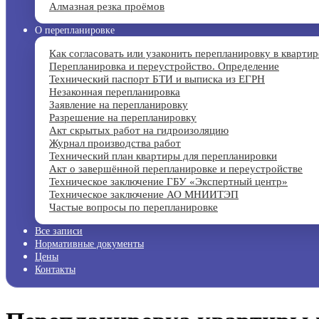
Алмазная резка проёмов
О перепланировке
Как согласовать или узаконить перепланировку в квартир
Перепланировка и переустройство. Определение
Технический паспорт БТИ и выписка из ЕГРН
Незаконная перепланировка
Заявление на перепланировку
Разрешение на перепланировку
Акт скрытых работ на гидроизоляцию
Журнал производства работ
Технический план квартиры для перепланировки
Акт о завершённой перепланировке и переустройстве
Техническое заключение ГБУ «Экспертный центр»
Техническое заключение АО МНИИТЭП
Частые вопросы по перепланировке
Все записи
Нормативные документы
Цены
Контакты