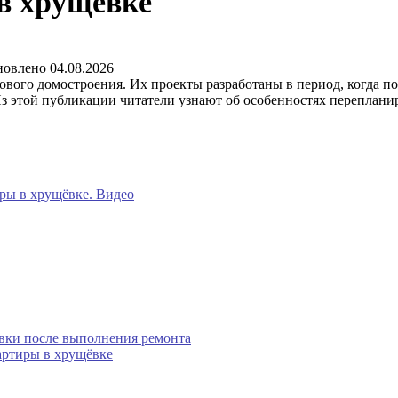
в хрущёвке
новлено
04.08.2026
вого домостроения. Их проекты разработаны в период, когда по
Из этой публикации читатели узнают об особенностях переплан
ры в хрущёвке. Видео
вки после выполнения ремонта
артиры в хрущёвке