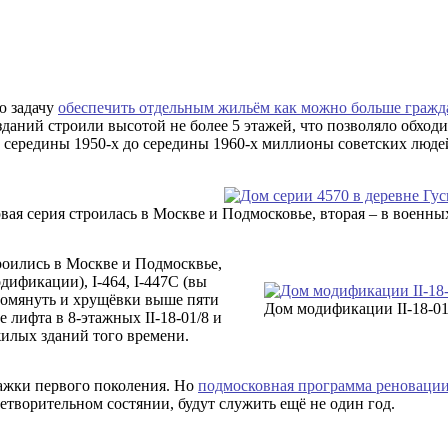
ю задачу
обеспечить отдельным жильём как можно больше гражд
аний строили высотой не более 5 этажей, что позволяло обходи
т с середины 1950-х до середины 1960-х миллионы советских лю
рвая серия строилась в Москве и Подмосковье, вторая – в военн
оились в Москве и Подмосквье,
модификации), I-464, I-447С (вы
упомянуть и хрущёвки выше пяти
Дом модификации II-18-01
е лифта в 8-этажных II-18-01/8 и
жилых зданий того времени.
ажки первого поколения. Но
подмосковная программа реноваци
творительном состянии, будут служить ещё не один год.