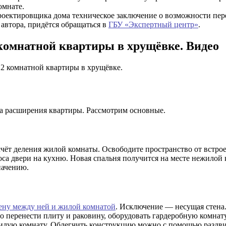
омнате.
проектировщика дома техническое заключение о возможности пе
и автора, придётся обращаться в
ГБУ «Экспертный центр»
.
комнатной квартиры в хрущёвке. Видео
 2 комнатной квартиры в хрущёвке.
та расширения квартиры. Рассмотрим основные.
счёт деления жилой комнаты. Освободите пространство от встр
оса двери на кухню. Новая спальня получится на месте нежилой 
начению.
тену между ней и жилой комнатой
. Исключение — несущая стена.
 перенести плиту и раковину, оборудовать гардеробную комнату.
 жилую комнату. Облегчить конструкцию можно с помощью раздв