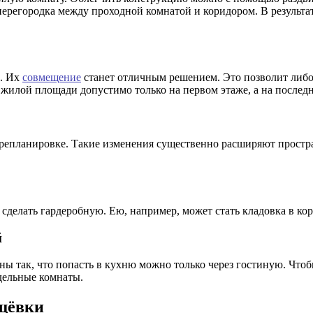
 перегородка между проходной комнатой и коридором. В результ
е. Их
совмещение
станет отличным решением. Это позволит либо 
т жилой площади допустимо только на первом этаже, а на послед
епланировке. Такие изменения существенно расширяют простран
 сделать гардеробную. Ею, например, может стать кладовка в кор
й
 так, что попасть в кухню можно только через гостиную. Чтоб
здельные комнаты.
ущёвки