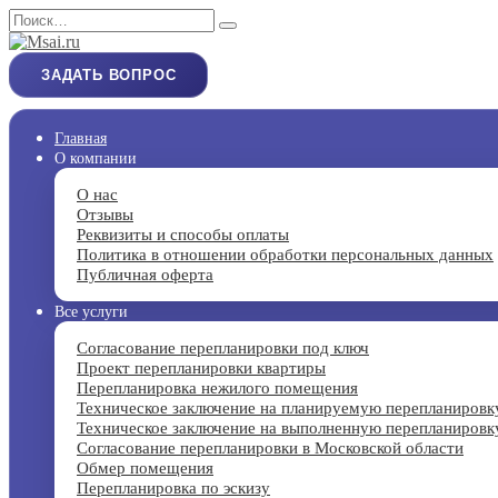
Перейти
Search
к
for:
содержанию
ЗАДАТЬ ВОПРОС
Главная
О компании
О нас
Отзывы
Реквизиты и способы оплаты
Политика в отношении обработки персональных данных
Публичная оферта
Все услуги
Согласование перепланировки под ключ
Проект перепланировки квартиры
Перепланировка нежилого помещения
Техническое заключение на планируемую перепланировк
Техническое заключение на выполненную перепланировк
Согласование перепланировки в Московской области
Обмер помещения
Перепланировка по эскизу