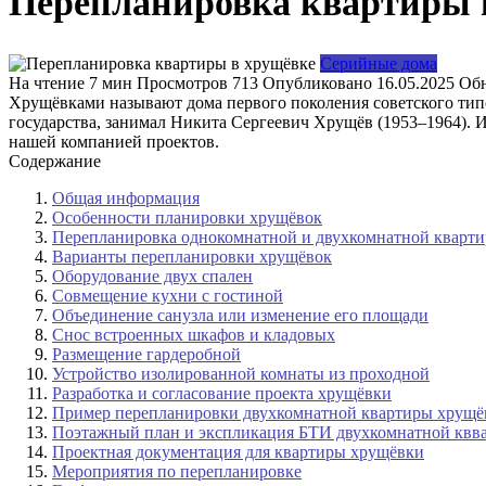
Перепланировка квартиры 
Серийные дома
На чтение
7 мин
Просмотров
713
Опубликовано
16.05.2025
Об
Хрущёвками называют дома первого поколения советского типо
государства, занимал Никита Сергеевич Хрущёв (1953–1964). 
нашей компанией проектов.
Содержание
Общая информация
Особенности планировки хрущёвок
Перепланировка однокомнатной и двухкомнатной кварти
Варианты перепланировки хрущёвок
Оборудование двух спален
Совмещение кухни с гостиной
Объединение санузла или изменение его площади
Снос встроенных шкафов и кладовых
Размещение гардеробной
Устройство изолированной комнаты из проходной
Разработка и согласование проекта хрущёвки
Пример перепланировки двухкомнатной квартиры хрущё
Поэтажный план и экспликация БТИ двухкомнатной квв
Проектная документация для квартиры хрущёвки
Мероприятия по перепланировке