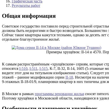
Графическая часть
Результаты работ
Общая информация
Советское государство поставило перед строительной отрастль
должны быть недорогими и быстро возводиться. Большинство зд
Сейчас такие квартиры кажутся тесными, однако за десять ле
отдельное благоустроенное жильё.
Примеры хрущёвок: II-14 и 4570. Пе
К самым распространённым «хрущёвским» сериям, которые стр
относятся
I-510
,
I-511
,
I-515
, К-7, II-32, II-14, 1605 (5-этажные 
видите этот дом на титульном изображении статьи). Следует 
этажей – ранние модификации серии
II-18
. Несмотря на наличи
9-этажных II-18-01/9, планировки квартир в них типичны для 
В Москве в рамках
программы реновации жилья
сносят пятиэт
Поэтому хрущёвки в Московской области, находящиеся в удовле
Особенности планировки хрущёвок