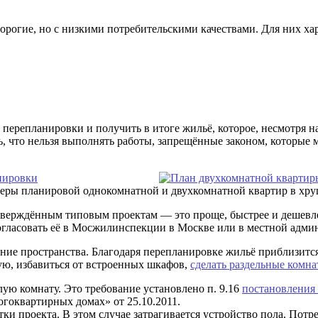
рогие, но с низкими потребительскими качествами. Для них ха
 перепланировки и получить в итоге жильё, которое, несмотря
 что нельзя выполнять работы, запрещённые законом, которые 
еры планировой однокомнатной и двухкомнатной квартир в хру
верждённым типовым проектам — это проще, быстрее и дешевле
огласовать её в Мосжилинспекции в Москве или в местной админ
ие пространства. Благодаря перепланировке жильё приблизится 
ю, избавиться от встроенных шкафов,
сделать раздельные комн
лую комнату. Это требование установлено п. 9.16
постановления
гоквартирных домах» от 25.10.2011.
ки проекта. В этом случае затрагивается устройство пола. Потр